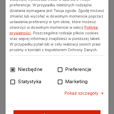
preferencje. W przypadku niektórych rodzajów
działania wymagana jest Twoja zgoda. Zgodę możesz
zmienić lub wycofać w dowolnym momencie poprzez
Pomożemy Ci uzyskać uprawnienia dla pojazdów
ustawienia preferencji w tym oknie, które możesz
kategorii C+E oraz dla przewozów paliw płynnych
otworzyć w dowolnym momencie w sekcji
Polityka
oraz gazu płynnego (LPG) w zakresie transportu
prywatności
. Poszczególne rodzaje plików cookies
krajowego – w zamian chcemy, abyś z nami
oraz więcej informacji znajdziesz w poniższej tabeli.
pracował.
W przypadku pytań lub w celu realizacji swoich praw
prosimy o kontakt z Inspektorem Ochrony Danych.
Chcesz wiedzieć więcej? Skorzystaj z formularza
zgłoszeniowego dla kandydatów na kierowcę.
Wybór
Niezbędne
Preferencje
zgody
Statystyka
Marketing
FORMULARZ REKRUTACYJNY –
SZKOŁA KIEROWCÓW
Pokaż szczegóły