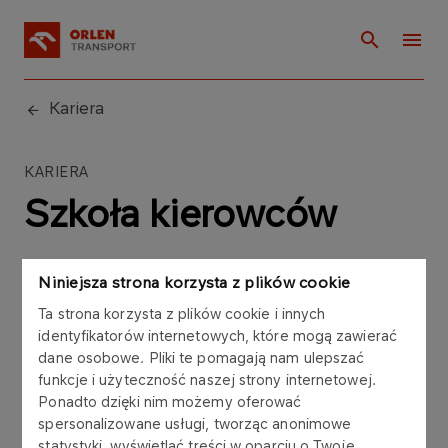
Kariera
KARIERA
Szkoła kierowców
Niniejsza strona korzysta z plików cookie
Ta strona korzysta z plików cookie i innych
identyfikatorów internetowych, które mogą zawierać
Masz ukończone 21 lat? Chcesz zostać
dane osobowe. Pliki te pomagają nam ulepszać
kierowcą zawodowym ADR w ruchu
funkcje i użyteczność naszej strony internetowej.
Ponadto dzięki nim możemy oferować
krajowym lub międzynarodowym? Możemy
spersonalizowane usługi, tworząc anonimowe
Ci pomóc.
statystyki, wyświetlać treści w oparciu o Twoje