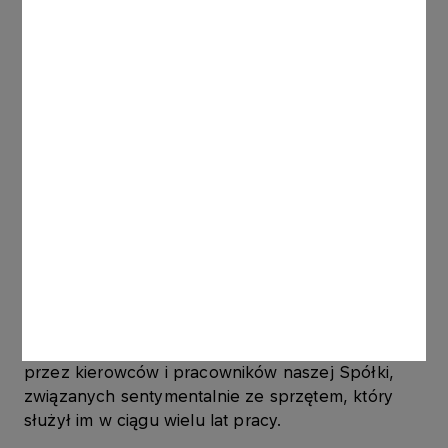
przekazany do muzeum w Bóbrce. Znajduje się
ono na terenie dawnych szybów kopalnianych:
gdy zanurzy się w odwiercie wiadro, nadal
wyciąga się olej skalny - opowiada koordynator ds.
audytów i szkoleń HSSE.
Jeśli ktoś chciałby poszerzyć swoją wiedzę o
historii pojazdów marki Jelcz, które produkowane
były do różnych celów, powinien odwiedzić Izbę
Historii Marki Jelcz w Jelczu-Laskowicach.
Znajduje się tam ekspozycja poświęcona historii
Jelczańskich Zakładów Samochodowych,
dokumenty i modele produkowanych
samochodów. Natomiast pochodzący z Jelcza
„Jelonek” nadal wspominany jest z łezką w oku
przez kierowców i pracowników naszej Spółki,
związanych sentymentalnie ze sprzętem, który
służył im w ciągu wielu lat pracy.