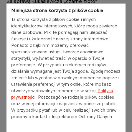
Za sprawą Łukasiewicza „czarne złoto”
wydobywane w podkarpackiej wsi zmieniło
Niniejsza strona korzysta z plików cookie
historię świata. Do współczesności zachowały się
Ta strona korzysta z plików cookie i innych
dwa oryginalne szyby naftowe z XIX wieku:
identyfikatorów internetowych, które mogą zawierać
„Franek” i „Janina”. W kopance „Franek”,
dane osobowe. Pliki te pomagają nam ulepszać
wykonanej ręcznie około 1860 roku, do
funkcje i użyteczność naszej strony internetowej.
głębokości 20 metrów, wciąż zobaczyć można
Ponadto dzięki nim możemy oferować
oleistą maź o charakterystycznym zapachu.
spersonalizowane usługi, tworząc anonimowe
Natomiast „Janina” została wykopana ręcznie do
statystyki, wyświetlać treści w oparciu o Twoje
głębokości 96 metrów, a następnie pogłębiona
preferencje. W przypadku niektórych rodzajów
działania wymagana jest Twoja zgoda. Zgodę możesz
wiertnicą ręczną do 156 metrów.
zmienić lub wycofać w dowolnym momencie poprzez
ustawienia preferencji w tym oknie, które możesz
Spacerując alejkami muzeum można obejrzeć i
otworzyć w dowolnym momencie w sekcji
Polityka
poznać zasadę działania urządzeń przemysłu
prywatności
. Poszczególne rodzaje plików cookies
naftowego, rafineryjnego i gazowniczego,
oraz więcej informacji znajdziesz w poniższej tabeli.
pochodzących z XX wieku. Wiele z nich pamięta
W przypadku pytań lub w celu realizacji swoich praw
czasy założycieli kopalni: Ignacego Łukasiewicza,
prosimy o kontakt z Inspektorem Ochrony Danych.
Tytusa Trzecieskiego i Karola Klobassy-
Zrenckiego. Zwiedzający mogą zobaczyć